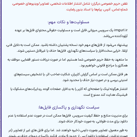
نقض حریم خصوصی دیگران؛ شامل انتشار اطلاعات شخصی، تصاویر/ویدیوهای خصوصی،
شماره تماس، آدرس، پیام‌ها یا اسناد بدون رضایت.
مسئولیت‌ها و نکات مهم:
imgurl.ir یک سرویس میزبانی فایل است و مسئولیت حقوقی محتوای فایل‌ها بر عهده
آپلودکننده می‌باشد.
پیشنهاد می‌شود از فایل‌های مهم خود نسخه پشتیبان داشته باشید. ممکن است به دلایل فنی،
ارتقا، خرابی سخت‌افزار یا سیاست‌های نگهداری، فایل‌ها حذف یا غیرقابل دسترس شوند.
ما متعهد به حفظ حریم خصوصی شما هستیم، اما در صورت دریافت دستور قضایی، موظف به
همکاری با مراجع قانونی خواهیم بود..
هر فایل ممکن است بر اساس گزارش کاربران، شکایت صاحب اثر، یا تشخیص سیستم‌های
امنیتی بررسی و در صورت نیاز حذف یا محدود شود.
انتشار هرگونه لینک یا صفحه‌ای که کاربر را به بدافزار، صفحات آلوده، ریدایرکت‌های مشکوک یا
فیشینگ هدایت کند ممنوع است.
سیاست نگهداری و پاکسازی فایل‌ها:
برای مدیریت منابع و حفظ کیفیت سرویس، فایل‌ها ممکن است در صورت عدم استفاده یا عدم
دانلود برای مدت طولانی، به صورت خودکار حذف شوند.
به طور معمول، تصاویر بصورت دایمی ذخیره خواهند شد .اما برای فایل های غیر از تصاویر (در
صورت نداشتن استفاده یا دانلود) پس از حدود 6 ماه در فرآیند پاکسازی دوره‌ای حذف می‌شوند.