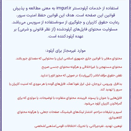
استفاده از خدمات آپلودسنتر imgurl.ir به معنی مطالعه و پذیرش
قوانین این صفحه است. هدف این قوانین حفظ امنیت سرور،
رعایت حقوق کاربران و جلوگیری از سوءاستفاده از سرویس می‌باشد.
مسئولیت محتوای فایل‌های آپلودشده (از نظر قانونی و شرعی) بر
عهده آپلودکننده است.
موارد غیرمجاز برای آپلود:
محتوای مغایر با قوانین جاری جمهوری اسلامی ایران یا محتوایی که مصداق جرم باشد.
محتوای مستهجن یا غیراخلاقی و هرگونه محتوای جنسی صریح.
نقض حقوق مؤلف/ناشر (کپی‌رایت)؛ در صورتی که مجوز لازم را ندارید.
بدافزار، ویروس، تروجان، شِل، ابزار نفوذ/هک، فایل‌های آلوده یا هر موردی که امنیت کاربران یا
سرور را تهدید کند.
فایل‌هایی با عنوان یا پسوند فریبنده، محتوای متفاوت با توضیحات، یا مواردی که برای
گمراه‌کردن کاربران آپلود می‌شود.
اسپم و تبلیغات مزاحم، انتشار لینک‌های فیشینگ، صفحات جعلی، یا هرگونه محتوای
کلاهبرداری.
توهین، تهدید، نفرت‌پراکنی، یا تحریک اختلافات قومی/مذهبی/شخصی.